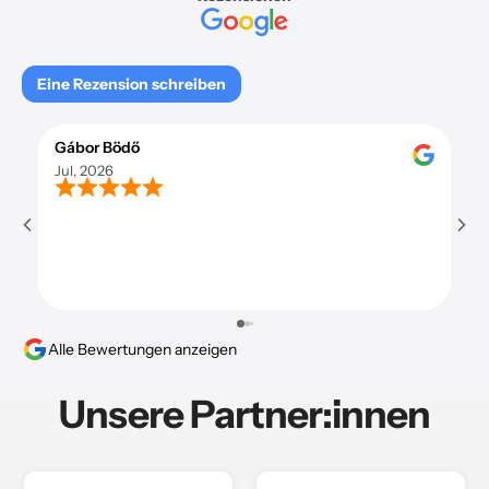
Eine Rezension schreiben
Gábor Bödő
Si
Jul, 2026
Jul
Sup
Alle Bewertungen anzeigen
Unsere Partner:innen