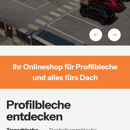
Holen Sie Ihre Bestellung in unserem Lager
in Guntramsdorf ab – zum Spezialpreis.
Online konfigurieren & verlässlich liefern
T35 Plus 0,75 mm entdecken
lassen
Trapezbleche entdecken
Zu den Sandwichpaneelen
Ihr Onlineshop für Profilbleche
und alles fürs Dach
Profilbleche
entdecken
Trapezbleche
Dachpfannenbleche